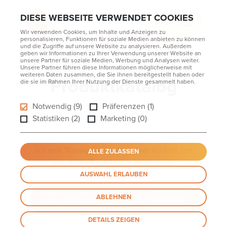
DIESE WEBSEITE VERWENDET COOKIES
MENU
Wir verwenden Cookies, um Inhalte und Anzeigen zu
personalisieren, Funktionen für soziale Medien anbieten zu können
und die Zugriffe auf unsere Website zu analysieren. Außerdem
geben wir Informationen zu Ihrer Verwendung unserer Website an
unsere Partner für soziale Medien, Werbung und Analysen weiter.
Unsere Partner führen diese Informationen möglicherweise mit
weiteren Daten zusammen, die Sie ihnen bereitgestellt haben oder
Produktkatalog
die sie im Rahmen Ihrer Nutzung der Dienste gesammelt haben.
Notwendig (9)
Präferenzen (1)
Statistiken (2)
Marketing (0)
auf
den
"
Katalog herunterladen
" klicken, um
ALLE ZULASSEN
alle STMs Produkte zu entdecken.
AUSWAHL ERLAUBEN
ABLEHNEN
DEN KATALOG HERUNTERLADEN
DETAILS ZEIGEN