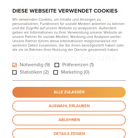
DIESE WEBSEITE VERWENDET COOKIES
MENU
Wir verwenden Cookies, um Inhalte und Anzeigen zu
personalisieren, Funktionen für soziale Medien anbieten zu können
und die Zugriffe auf unsere Website zu analysieren. Außerdem
geben wir Informationen zu Ihrer Verwendung unserer Website an
unsere Partner für soziale Medien, Werbung und Analysen weiter.
Unsere Partner führen diese Informationen möglicherweise mit
weiteren Daten zusammen, die Sie ihnen bereitgestellt haben oder
die sie im Rahmen Ihrer Nutzung der Dienste gesammelt haben.
Kontaktieren Sie uns
Notwendig (9)
Präferenzen (1)
Statistiken (2)
Marketing (0)
E-mail
marketing@stmspa.com
ALLE ZULASSEN
AUSWAHL ERLAUBEN
Telefon
+39.051.3765711
(a.r.)
ABLEHNEN
DETAILS ZEIGEN