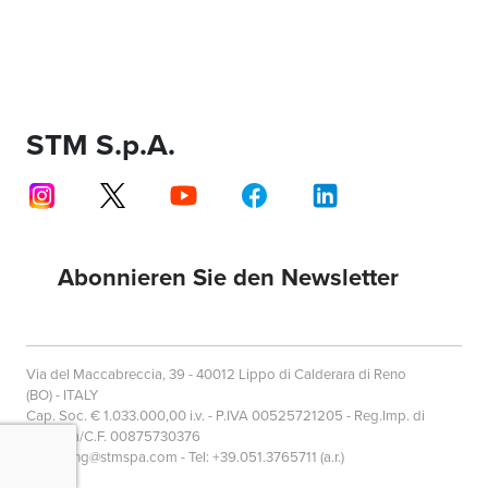
STM S.p.A.
Abonnieren Sie den Newsletter
Via del Maccabreccia, 39 - 40012 Lippo di Calderara di Reno
(BO) - ITALY
Cap. Soc. € 1.033.000,00 i.v. - P.IVA 00525721205 - Reg.Imp. di
Bologna/C.F. 00875730376
marketing@stmspa.com - Tel: +39.051.3765711 (a.r.)