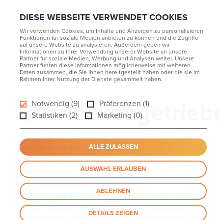
DIESE WEBSEITE VERWENDET COOKIES
MENU
Wir verwenden Cookies, um Inhalte und Anzeigen zu personalisieren,
Funktionen für soziale Medien anbieten zu können und die Zugriffe
auf unsere Website zu analysieren. Außerdem geben wir
Informationen zu Ihrer Verwendung unserer Website an unsere
Partner für soziale Medien, Werbung und Analysen weiter. Unsere
Partner führen diese Informationen möglicherweise mit weiteren
Daten zusammen, die Sie ihnen bereitgestellt haben oder die sie im
Home
Rahmen Ihrer Nutzung der Dienste gesammelt haben.
Getriebe
Standard
Schneckengetriebe
Schneckengetrieb
Notwendig (9)
Präferenzen (1)
Statistiken (2)
Marketing (0)
Schneckengetriebe waren die ersten Getriebe, die
ALLE ZULASSEN
vom Unternehmen gebaut wurden.
Die Überarbeitung unseres Kernproduktes bietet
AUSWAHL ERLAUBEN
viele wesentlichen Innovationen: alle
Aluminiumkomponenten werden im
ABLEHNEN
Druckgussverfahren hergestellt (Größen 28 bis 110),
um den Biegewiderstandsfähigkeit zu verbessern.
DETAILS ZEIGEN
Für die Evolventenverzahnung wird das Profil ZI