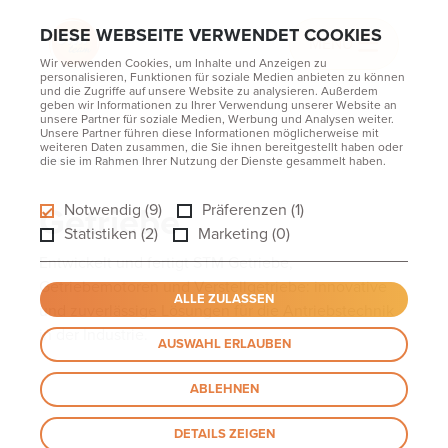
DIESE WEBSEITE VERWENDET COOKIES
MENU
Wir verwenden Cookies, um Inhalte und Anzeigen zu
personalisieren, Funktionen für soziale Medien anbieten zu können
und die Zugriffe auf unsere Website zu analysieren. Außerdem
geben wir Informationen zu Ihrer Verwendung unserer Website an
unsere Partner für soziale Medien, Werbung und Analysen weiter.
Unsere Partner führen diese Informationen möglicherweise mit
weiteren Daten zusammen, die Sie ihnen bereitgestellt haben oder
Home
Getriebe
die sie im Rahmen Ihrer Nutzung der Dienste gesammelt haben.
Getriebe
Notwendig (9)
Präferenzen (1)
Statistiken (2)
Marketing (0)
Entwickelt und fertigt STM Getriebe,
Getriebemotoren und Verstellgetriebe: innovative
ALLE ZULASSEN
und zuverlässige Lösungen für die Antriebstechnik
in der Industrie.
AUSWAHL ERLAUBEN
ABLEHNEN
DETAILS ZEIGEN