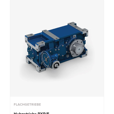
FLACHGETRIEBE
Hubgetriebe RXP/E