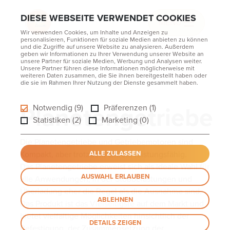
DIESE WEBSEITE VERWENDET COOKIES
MENU
Wir verwenden Cookies, um Inhalte und Anzeigen zu
personalisieren, Funktionen für soziale Medien anbieten zu können
und die Zugriffe auf unsere Website zu analysieren. Außerdem
geben wir Informationen zu Ihrer Verwendung unserer Website an
unsere Partner für soziale Medien, Werbung und Analysen weiter.
Unsere Partner führen diese Informationen möglicherweise mit
weiteren Daten zusammen, die Sie ihnen bereitgestellt haben oder
Home
Getriebe
High Tech
Planetengetriebe
die sie im Rahmen Ihrer Nutzung der Dienste gesammelt haben.
Planetengetriebe
Notwendig (9)
Präferenzen (1)
Statistiken (2)
Marketing (0)
Die Planetengetriebe und Getriebemotoren sind
Kompakt, aber trotzdem extrem leistungsfähig.
ALLE ZULASSEN
Das Planetengetriebe erweist sich als ideale Wahl für
AUSWAHL ERLAUBEN
alle Anwendungen, in der Stoßbelastungen und
Überladung eher die Regel als die Ausnahme sind.
ABLEHNEN
Das Produkt ist das Vielseitigste auf dem Markt und
bietet vielfältige Möglichkeiten hinsichtlich der
DETAILS ZEIGEN
Befestigung, der Zusammensetzung der