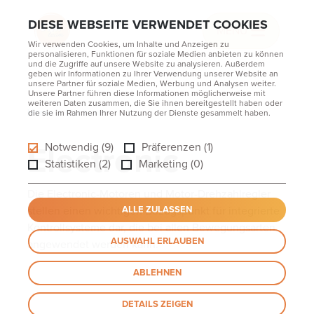
DIESE WEBSEITE VERWENDET COOKIES
MENU
Wir verwenden Cookies, um Inhalte und Anzeigen zu
personalisieren, Funktionen für soziale Medien anbieten zu können
und die Zugriffe auf unsere Website zu analysieren. Außerdem
geben wir Informationen zu Ihrer Verwendung unserer Website an
unsere Partner für soziale Medien, Werbung und Analysen weiter.
Unsere Partner führen diese Informationen möglicherweise mit
weiteren Daten zusammen, die Sie ihnen bereitgestellt haben oder
Home
Electronic
die sie im Rahmen Ihrer Nutzung der Dienste gesammelt haben.
Electronic
Notwendig (9)
Präferenzen (1)
Statistiken (2)
Marketing (0)
Die Electronic-Motoren und Motor-Drehzahlregler
stellen einen wichtigen Bezugspunkt für integrierte
ALLE ZULASSEN
Kontrollsysteme dar, die bei allen Bewegungsarten
AUSWAHL ERLAUBEN
angewendet werden kann.
ABLEHNEN
DETAILS ZEIGEN