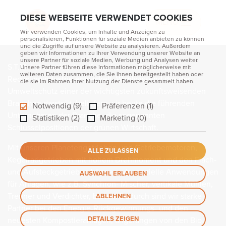
Home
Anwendungen
Recycling
DIESE WEBSEITE VERWENDET COOKIES
Recycling
MENU
Wir verwenden Cookies, um Inhalte und Anzeigen zu
personalisieren, Funktionen für soziale Medien anbieten zu können
und die Zugriffe auf unsere Website zu analysieren. Außerdem
geben wir Informationen zu Ihrer Verwendung unserer Website an
unsere Partner für soziale Medien, Werbung und Analysen weiter.
S.T.M. hat spezifisches Know-how im Bereich der
Unsere Partner führen diese Informationen möglicherweise mit
weiteren Daten zusammen, die Sie ihnen bereitgestellt haben oder
Recyclingindustrie entwickelt. Wohlwissend das der
die sie im Rahmen Ihrer Nutzung der Dienste gesammelt haben.
Umweltschutz einer der wichtigsten zukunftsweisenden
Branchen darstellt, beliefern wir heute die führenden
Notwendig (9)
Präferenzen (1)
Unternehmen der Branche, die sogenannten
Statistiken (2)
Marketing (0)
Schlüsselpositionen der grünen Wirtschaft.
Mit unseren Planetengetrieben und Getriebemotoren,
ALLE ZULASSEN
Kegelradgetrieben mit hohem Drehmoment und den Flach-
und Aufsteckgetrieben können wir spezielle Anwendungen
AUSWAHL ERLAUBEN
für Anlagen, wie z.B. Synchron- Mischer, vertikale Mühlen,
Trenner und Verdichter, bieten. Dadurch sind wir starke
ABLEHNEN
Partner bei den Energie-Rückgewinnungs- und den
DETAILS ZEIGEN
neuesten Kompostieranlagen, angefangen von den Bio-