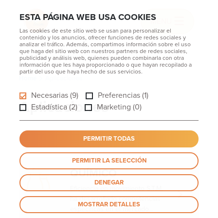
ESTA PÁGINA WEB USA COOKIES
MENU
Las cookies de este sitio web se usan para personalizar el
contenido y los anuncios, ofrecer funciones de redes sociales y
analizar el tráfico. Además, compartimos información sobre el uso
que haga del sitio web con nuestros partners de redes sociales,
publicidad y análisis web, quienes pueden combinarla con otra
información que les haya proporcionado o que hayan recopilado a
partir del uso que haya hecho de sus servicios.
Home
Aplicaciones
Necesarias (9)
Preferencias (1)
Aplicaciones
Estadística (2)
Marketing (0)
PERMITIR TODAS
PERMITIR LA SELECCIÓN
QUÍMICO
DENEGAR
Eficiencia en movimiento S.T.M.
ha desarrollado competencias
MOSTRAR DETALLES
específicas en el mercado...