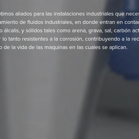
imos aliados para las instalaciones industriales que nece
tamiento de fluidos industriales, en donde entran en conta
 álcalis, y sólidos tales como arena, grava, sal, carbón ac
r lo tanto resistentes a la corrosión, contribuyendo a la 
o de la vida de las maquinas en las cuales se aplican.