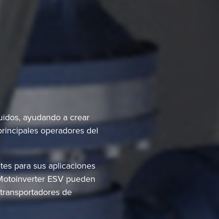
luidos, ayudando a crear
 principales operadores del
tes para sus aplicaciones
l Motoinverter ESV pueden
 transportadores de