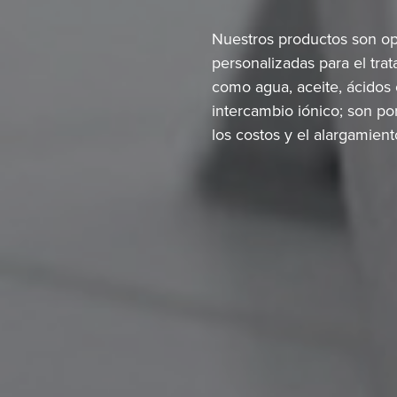
Nuestros productos son opt
personalizadas para el tra
como agua, aceite, ácidos o
intercambio iónico; son po
los costos y el alargamient