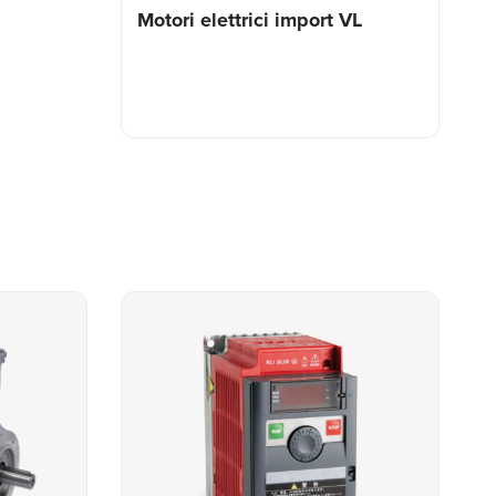
Motori elettrici import VL