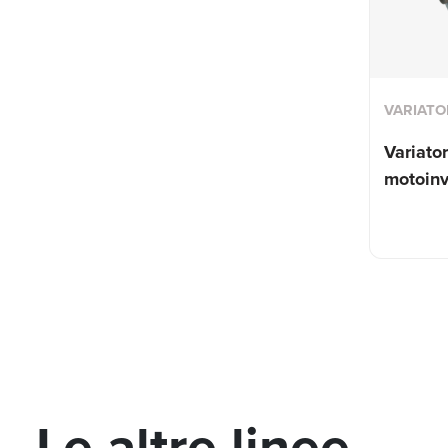
VARIATO
Variator
motoinv
Le altre linee