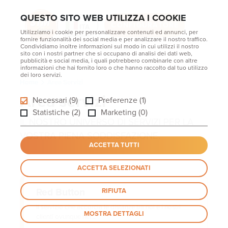
QUESTO SITO WEB UTILIZZA I COOKIE
CONFIGURATORE
ITA
Utilizziamo i cookie per personalizzare contenuti ed annunci, per
fornire funzionalità dei social media e per analizzare il nostro traffico.
Condividiamo inoltre informazioni sul modo in cui utilizzi il nostro
sito con i nostri partner che si occupano di analisi dei dati web,
pubblicità e social media, i quali potrebbero combinarle con altre
informazioni che hai fornito loro o che hanno raccolto dal tuo utilizzo
dei loro servizi.
Home
Area Servizi
Area servizi
Necessari (9)
Preferenze (1)
Statistiche (2)
Marketing (0)
IL NOSTRO UNIVERSO DI SERVIZI PER LA
VOSTRA PIENA SODDISFAZIONE.
ACCETTA TUTTI
ACCETTA SELEZIONATI
Red Button
RIFIUTA
Il servizio che accorcia le distanze tra noi e i nostri
MOSTRA DETTAGLI
clienti ovunque nel...