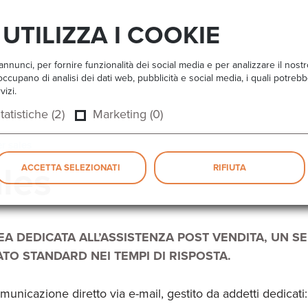
UTILIZZA I COOKIE
nnunci, per fornire funzionalità dei social media e per analizzare il nost
 si occupano di analisi dei dati web, pubblicità e social media, i quali potr
vizi.
tatistiche (2)
Marketing (0)
er sales
ales
ACCETTA SELEZIONATI
RIFIUTA
A DEDICATA ALL’ASSISTENZA POST VENDITA, UN S
TO STANDARD NEI TEMPI DI RISPOSTA.
omunicazione diretto via e-mail, gestito da addetti dedicati: