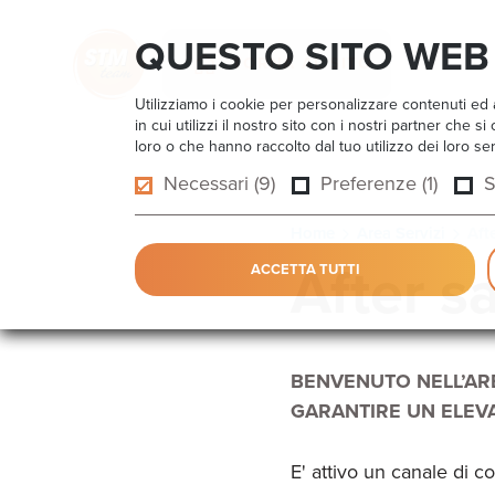
QUESTO SITO WEB 
TORNA AL SITO
Utilizziamo i cookie per personalizzare contenuti ed a
in cui utilizzi il nostro sito con i nostri partner che
loro o che hanno raccolto dal tuo utilizzo dei loro ser
Necessari (9)
Preferenze (1)
S
Home
Area Servizi
Aft
After s
ACCETTA TUTTI
BENVENUTO NELL’ARE
GARANTIRE UN ELEVA
E' attivo un canale di c