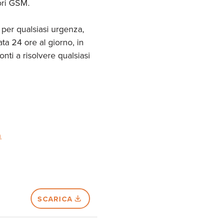
tori GSM.
per qualsiasi urgenza,
ta 24 ore al giorno, in
nti a risolvere qualsiasi
m
SCARICA