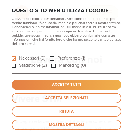
QUESTO SITO WEB UTILIZZA I COOKIE
MENU
Utilizziamo i cookie per personalizzare contenuti ed annunci, per
fornire funzionalità dei social media e per analizzare il nostro traffico.
Condividiamo inoltre informazioni sul modo in cui utilizzi il nostro
sito con i nostri partner che si occupano di analisi dei dati web,
pubblicità e social media, i quali potrebbero combinarle con altre
informazioni che hai fornito loro o che hanno raccolto dal tuo utilizzo
dei loro servizi.
Lavora con noi
Necessari (9)
Preferenze (1)
Statistiche (2)
Marketing (0)
ACCETTA TUTTI
Vivere STM
ACCETTA SELEZIONATI
RIFIUTA
L’impegno e la dedizione di tutte le persone che
MOSTRA DETTAGLI
compongono STM Team sono alla base della nostra