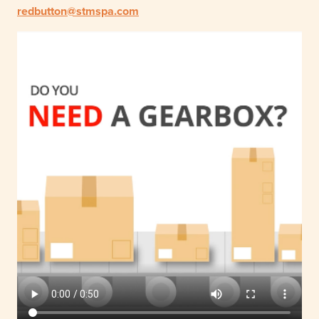
redbutton@stmspa.com