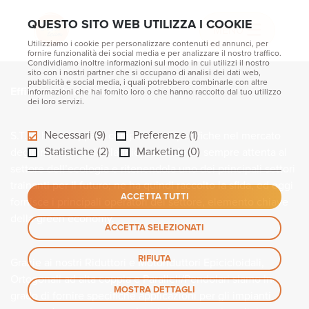
Home
Applicazioni
Riciclaggio
QUESTO SITO WEB UTILIZZA I COOKIE
Riciclaggio
MENU
Utilizziamo i cookie per personalizzare contenuti ed annunci, per
fornire funzionalità dei social media e per analizzare il nostro traffico.
Condividiamo inoltre informazioni sul modo in cui utilizzi il nostro
sito con i nostri partner che si occupano di analisi dei dati web,
pubblicità e social media, i quali potrebbero combinarle con altre
Efficienza in movimento
informazioni che hai fornito loro o che hanno raccolto dal tuo utilizzo
dei loro servizi.
Necessari (9)
Preferenze (1)
S.T.M. ha sviluppato competenze specifiche nel mercato
Statistiche (2)
Marketing (0)
degli impianti di riciclaggio, essendo da sempre attenta al
settore dell’ecologia e ritenendola uno dei principali settori
trainanti per il futuro; ne ha quindi raccolto la sfida, ed oggi
ACCETTA TUTTI
fornisce i principali operatori del settore, elemento chiave
della green economy.
ACCETTA SELEZIONATI
RIFIUTA
Grazie ai nostri Riduttori e Motoriduttori Epicicloidali,
Ortogonali ad alta coppia e Paralleli/Pendolari siamo in
MOSTRA DETTAGLI
grado di fornire specifiche applicazioni per gli impianti