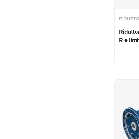
RIDUTTO
Riduttor
R e limi