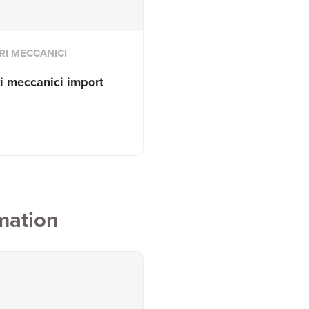
RI MECCANICI
ri meccanici import
mation