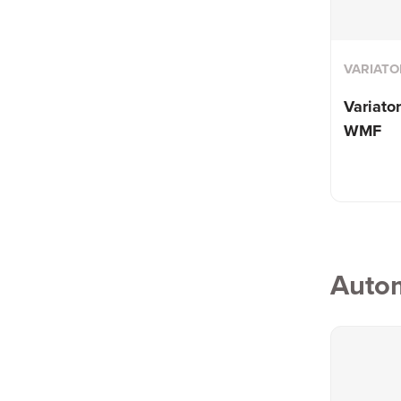
VARIATO
Variato
WMF
Auto