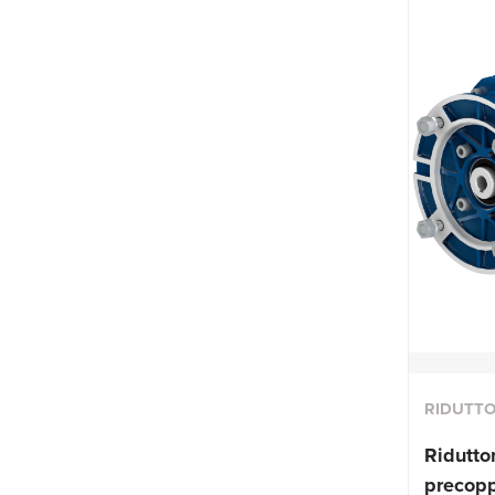
RIDUTTO
Riduttor
precop