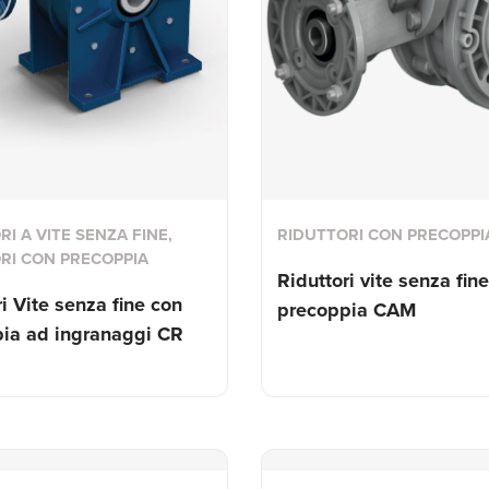
I A VITE SENZA FINE,
RIDUTTORI CON PRECOPPI
RI CON PRECOPPIA
Riduttori vite senza fin
i Vite senza fine con
precoppia CAM
ia ad ingranaggi CR