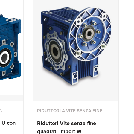
A
RIDUTTORI A VITE SENZA FINE
e U con
Riduttori Vite senza fine
quadrati import W