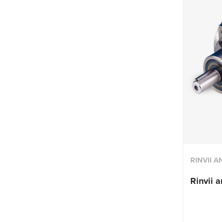
RINVII 
Rinvii a