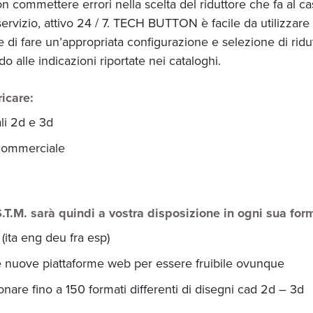
n commettere errori nella scelta del riduttore che fa al c
rvizio, attivo 24 / 7. TECH BUTTON è facile da utilizzare 
te di fare un’appropriata configurazione e selezione di ridut
rdo alle indicazioni riportate nei cataloghi.
icare:
li 2d e 3d
 commerciale
S.T.M. sarà quindi a vostra disposizione in ogni sua for
 (ita eng deu fra esp)
le nuove piattaforme web per essere fruibile ovunque
ionare fino a 150 formati differenti di disegni cad 2d – 3d