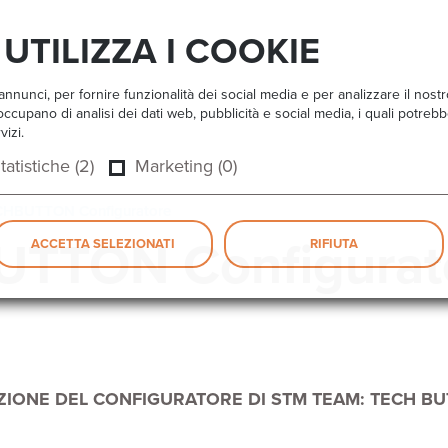
UTILIZZA I COOKIE
nnunci, per fornire funzionalità dei social media e per analizzare il nost
 si occupano di analisi dei dati web, pubblicità e social media, i quali potr
vizi.
tatistiche (2)
Marketing (0)
HBUTTON Configuratore
TTON Configurat
ACCETTA SELEZIONATI
RIFIUTA
UZIONE DEL CONFIGURATORE DI STM TEAM: TECH BU