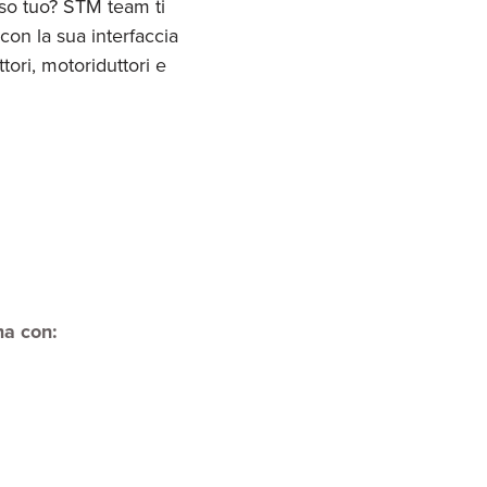
aso tuo? STM team ti
con la sua interfaccia
tori, motoriduttori e
ma con: