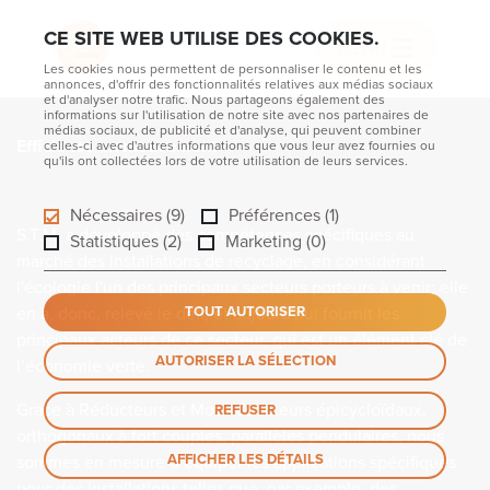
Home
Applications
RECYCLAGE
CE SITE WEB UTILISE DES COOKIES.
RECYCLAGE
MENU
Les cookies nous permettent de personnaliser le contenu et les
annonces, d'offrir des fonctionnalités relatives aux médias sociaux
et d'analyser notre trafic. Nous partageons également des
informations sur l'utilisation de notre site avec nos partenaires de
médias sociaux, de publicité et d'analyse, qui peuvent combiner
Efficience en mouvement
celles-ci avec d'autres informations que vous leur avez fournies ou
qu'ils ont collectées lors de votre utilisation de leurs services.
Nécessaires (9)
Préférences (1)
S.T.M. a développé des compétences spécifiques au
Statistiques (2)
Marketing (0)
marché des installations de recyclage, en considérant
l'écologie l'un des principaux secteurs porteurs à venir; elle
en a, donc, relevé le défi, et aujourd'hui fournit les
TOUT AUTORISER
principaux acteurs de ce secteur, qui est un élément clé de
AUTORISER LA SÉLECTION
l’économie verte.
Grace à Réducteurs et Motoréducteurs épicycloïdaux,
REFUSER
orthogonaux à fort couples, parallèles pendulaires, nous
AFFICHER LES DÉTAILS
sommes en mesure d’équiper les applications spécifiques
pour des installations telles que, par exemple, des