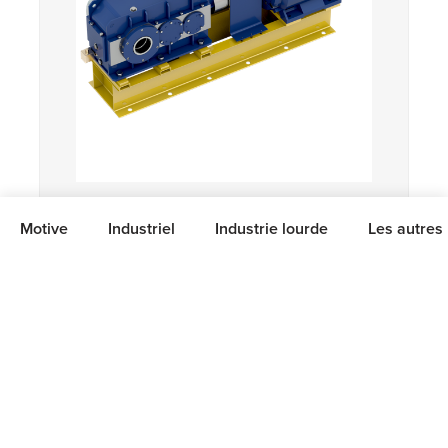
Motive
Industriel
Industrie lourde
Les autres 
RÉDUCTEURS ORTHOGONAUX
Réducteurs avec chassis GSMoveRX rigide