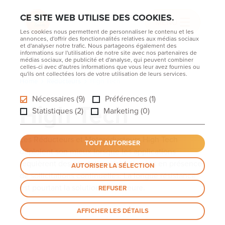
CE SITE WEB UTILISE DES COOKIES.
MENU
Les cookies nous permettent de personnaliser le contenu et les
annonces, d'offrir des fonctionnalités relatives aux médias sociaux
et d'analyser notre trafic. Nous partageons également des
informations sur l'utilisation de notre site avec nos partenaires de
médias sociaux, de publicité et d'analyse, qui peuvent combiner
celles-ci avec d'autres informations que vous leur avez fournies ou
qu'ils ont collectées lors de votre utilisation de leurs services.
Home
Réducteurs
High Tech
Nécessaires (9)
Préférences (1)
High Tech
Statistiques (2)
Marketing (0)
Les Réducteurs et Motoréducteurs High Tech
TOUT AUTORISER
déploient son mieux lorsque les applications
requièrent des prestations très élevées en présence
AUTORISER LA SÉLECTION
de sollicitations continuelles. La longue résistance
est pourtant la solution la meilleure.
REFUSER
AFFICHER LES DÉTAILS