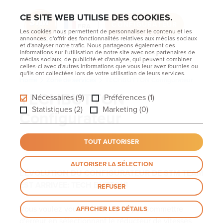
CE SITE WEB UTILISE DES COOKIES.
CONFIGURATEUR
FRA
Les cookies nous permettent de personnaliser le contenu et les
annonces, d'offrir des fonctionnalités relatives aux médias sociaux
et d'analyser notre trafic. Nous partageons également des
informations sur l'utilisation de notre site avec nos partenaires de
médias sociaux, de publicité et d'analyse, qui peuvent combiner
celles-ci avec d'autres informations que vous leur avez fournies ou
qu'ils ont collectées lors de votre utilisation de leurs services.
Home
Zone de services
TECHBUTTON Configurateur
TECHBUTTON
Nécessaires (9)
Préférences (1)
Statistiques (2)
Marketing (0)
Configurateur
TOUT AUTORISER
AUTORISER LA SÉLECTION
L'ÉVOLUTION DU CONFIGURATEUR DE STM TEAM
EST ARRIVEE: TECH BUTTON!
REFUSER
Vous voulez vous assurer de ne pas commettre
AFFICHER LES DÉTAILS
d'erreur en sélectionnant le réducteur de vitesses